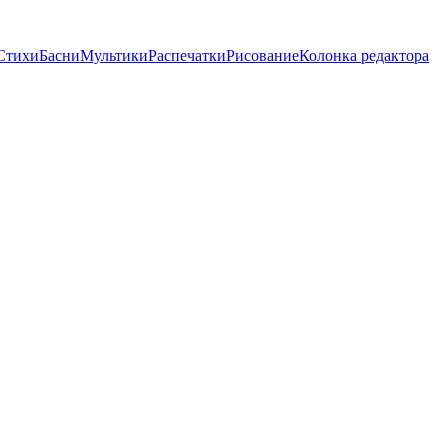
Стихи
Басни
Мультики
Распечатки
Рисование
Колонка редактора