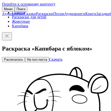
Перейти к основному контенту
Меню
Поиск
Главная
Аудиосказки
Сказки
Раскраски
Песни
Аудиокниги
Книги
Загадки
Раскраски для детей
Животные
Капибара
Раскраска «Капибара с яблоком»
Скачать
Распечатать
На пол-листа