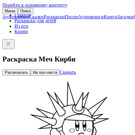
Перейти к основному контенту
Меню
Поиск
Главная
Аудиосказки
Сказки
Раскраски
Песни
Аудиокниги
Книги
Загадки
Раскраски для детей
Из игр
Кирби
Раскраска Меч Кирби
Скачать
Распечатать
На пол-листа