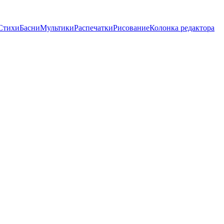
Стихи
Басни
Мультики
Распечатки
Рисование
Колонка редактора