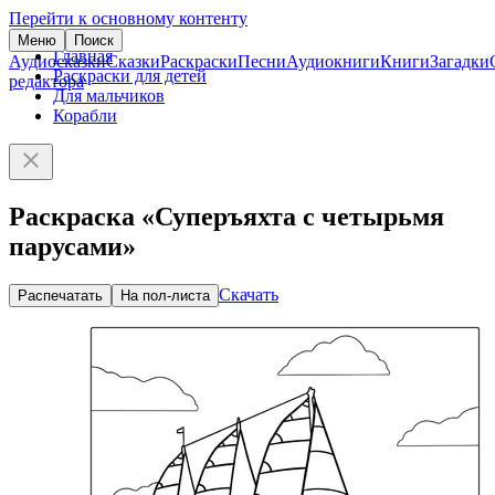
Перейти к основному контенту
Меню
Поиск
Главная
Аудиосказки
Сказки
Раскраски
Песни
Аудиокниги
Книги
Загадки
Раскраски для детей
редактора
Для мальчиков
Корабли
Раскраска «Суперъяхта с четырьмя
парусами»
Скачать
Распечатать
На пол-листа