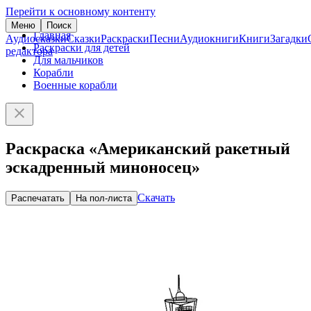
Перейти к основному контенту
Меню
Поиск
Главная
Аудиосказки
Сказки
Раскраски
Песни
Аудиокниги
Книги
Загадки
Раскраски для детей
редактора
Для мальчиков
Корабли
Военные корабли
Раскраска «Американский ракетный
эскадренный миноносец»
Скачать
Распечатать
На пол-листа