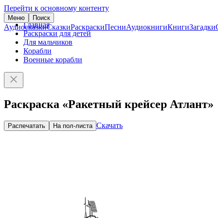
Перейти к основному контенту
Меню
Поиск
Главная
Аудиосказки
Сказки
Раскраски
Песни
Аудиокниги
Книги
Загадки
Раскраски для детей
Для мальчиков
Корабли
Военные корабли
Раскраска «Ракетный крейсер Атлант»
Скачать
Распечатать
На пол-листа