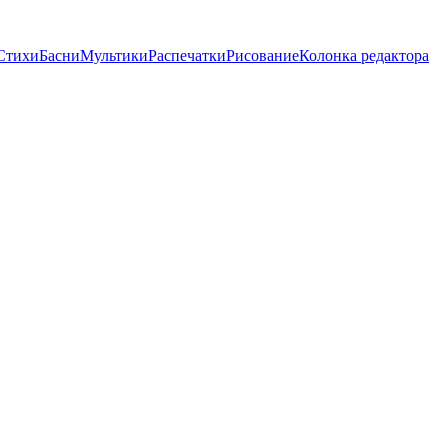
Стихи
Басни
Мультики
Распечатки
Рисование
Колонка редактора