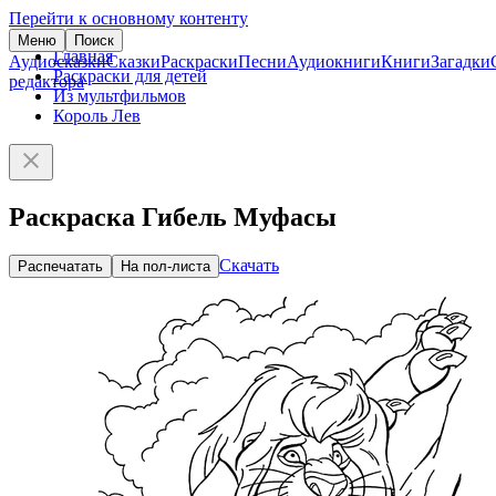
Перейти к основному контенту
Меню
Поиск
Главная
Аудиосказки
Сказки
Раскраски
Песни
Аудиокниги
Книги
Загадки
Раскраски для детей
редактора
Из мультфильмов
Король Лев
Раскраска Гибель Муфасы
Скачать
Распечатать
На пол-листа