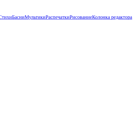
Стихи
Басни
Мультики
Распечатки
Рисование
Колонка редактора