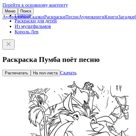
Перейти к основному контенту
Меню
Поиск
Главная
Аудиосказки
Сказки
Раскраски
Песни
Аудиокниги
Книги
Загадки
Раскраски для детей
Из мультфильмов
Король Лев
Раскраска Пумба поёт песню
Скачать
Распечатать
На пол-листа