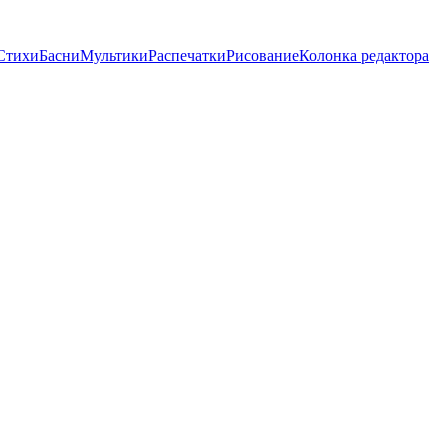
Стихи
Басни
Мультики
Распечатки
Рисование
Колонка редактора