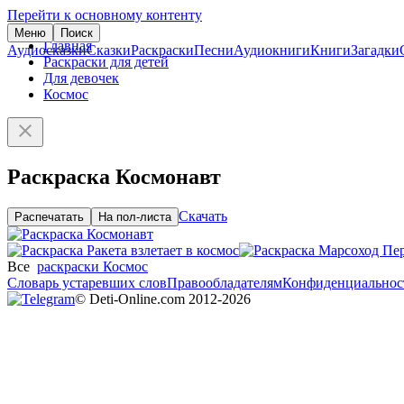
Перейти к основному контенту
Меню
Поиск
Главная
Аудиосказки
Сказки
Раскраски
Песни
Аудиокниги
Книги
Загадки
Раскраски для детей
Для девочек
Космос
Раскраска Космонавт
Скачать
Распечатать
На пол-листа
Все
раскраски Космос
Словарь устаревших слов
Правообладателям
Конфиденциальнос
© Deti-Online.com 2012-2026