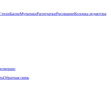
Стихи
Басни
Мультики
Распечатки
Рисование
Колонка редактора
ть
Обратная связь