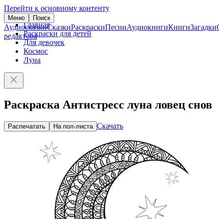
Перейти к основному контенту
Меню
Поиск
Главная
Аудиосказки
Сказки
Раскраски
Песни
Аудиокниги
Книги
Загадки
Раскраски для детей
редактора
Для девочек
Космос
Луна
Раскраска Антистресс луна ловец снов
Скачать
Распечатать
На пол-листа