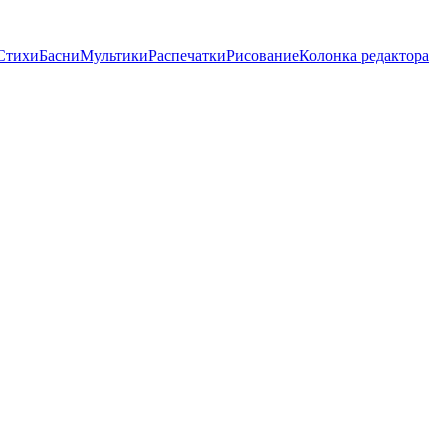
Стихи
Басни
Мультики
Распечатки
Рисование
Колонка редактора