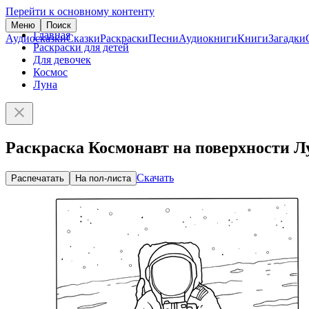
Перейти к основному контенту
Меню
Поиск
Главная
Аудиосказки
Сказки
Раскраски
Песни
Аудиокниги
Книги
Загадки
Раскраски для детей
Для девочек
Космос
Луна
Раскраска Космонавт на поверхности 
Скачать
Распечатать
На пол-листа