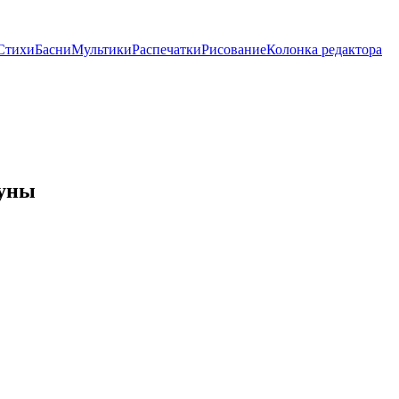
Стихи
Басни
Мультики
Распечатки
Рисование
Колонка редактора
Луны