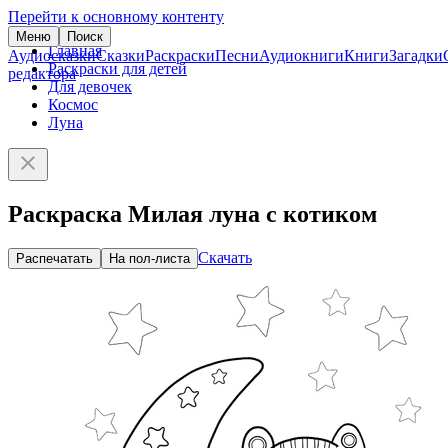
Перейти к основному контенту
Меню
Поиск
Главная
Аудиосказки
Сказки
Раскраски
Песни
Аудиокниги
Книги
Загадки
Раскраски для детей
редактора
Для девочек
Космос
Луна
Раскраска Милая луна с котиком
Скачать
Распечатать
На пол-листа