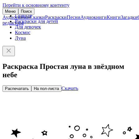
Перейти к основному контенту
Меню
Поиск
Главная
Аудиосказки
Сказки
Раскраски
Песни
Аудиокниги
Книги
Загадки
Раскраски для детей
редактора
Для девочек
Космос
Луна
Раскраска Простая луна в звёздном
небе
Скачать
Распечатать
На пол-листа