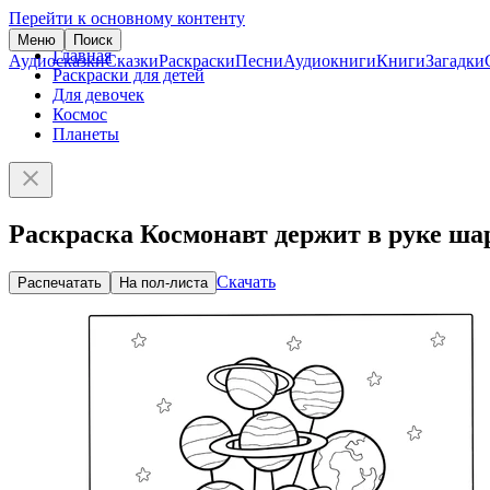
Перейти к основному контенту
Меню
Поиск
Главная
Аудиосказки
Сказки
Раскраски
Песни
Аудиокниги
Книги
Загадки
Раскраски для детей
Для девочек
Космос
Планеты
Раскраска Космонавт держит в руке ш
Скачать
Распечатать
На пол-листа