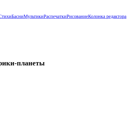
Стихи
Басни
Мультики
Распечатки
Рисование
Колонка редактора
арики-планеты