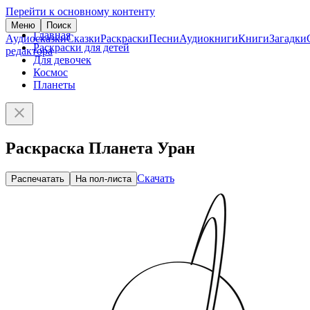
Перейти к основному контенту
Меню
Поиск
Главная
Аудиосказки
Сказки
Раскраски
Песни
Аудиокниги
Книги
Загадки
Раскраски для детей
редактора
Для девочек
Космос
Планеты
Раскраска Планета Уран
Скачать
Распечатать
На пол-листа