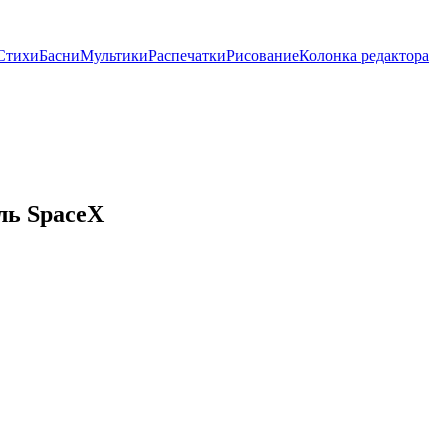
Стихи
Басни
Мультики
Распечатки
Рисование
Колонка редактора
ль SpaceX