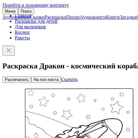
Перейти к основному контенту
Меню
Поиск
Главная
Аудиосказки
Сказки
Раскраски
Песни
Аудиокниги
Книги
Загадки
Раскраски для детей
Для мальчиков
Космос
Ракеты
Раскраска Дракон - космический кораб
Скачать
Распечатать
На пол-листа