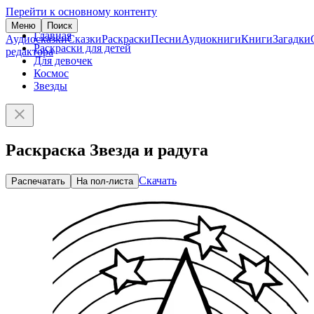
Перейти к основному контенту
Меню
Поиск
Главная
Аудиосказки
Сказки
Раскраски
Песни
Аудиокниги
Книги
Загадки
Раскраски для детей
редактора
Для девочек
Космос
Звезды
Раскраска Звезда и радуга
Скачать
Распечатать
На пол-листа