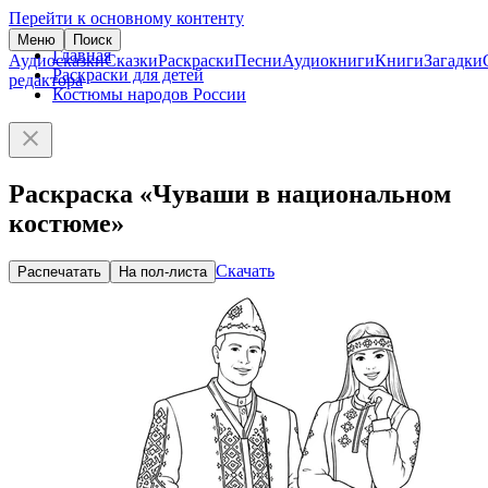
Перейти к основному контенту
Меню
Поиск
Главная
Аудиосказки
Сказки
Раскраски
Песни
Аудиокниги
Книги
Загадки
Раскраски для детей
редактора
Костюмы народов России
Раскраска «Чуваши в национальном
костюме»
Скачать
Распечатать
На пол-листа