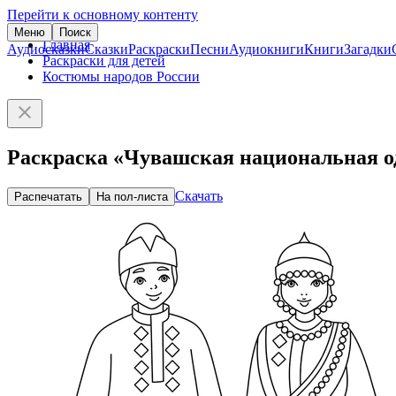
Перейти к основному контенту
Меню
Поиск
Главная
Аудиосказки
Сказки
Раскраски
Песни
Аудиокниги
Книги
Загадки
Раскраски для детей
Костюмы народов России
Раскраска «Чувашская национальная о
Скачать
Распечатать
На пол-листа