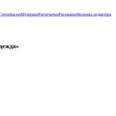
Стихи
Басни
Мультики
Распечатки
Рисование
Колонка редактора
дежда»