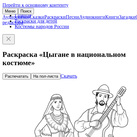
Перейти к основному контенту
Меню
Поиск
Главная
Аудиосказки
Сказки
Раскраски
Песни
Аудиокниги
Книги
Загадки
Раскраски для детей
редактора
Костюмы народов России
Раскраска «Цыгане в национальном
костюме»
Скачать
Распечатать
На пол-листа