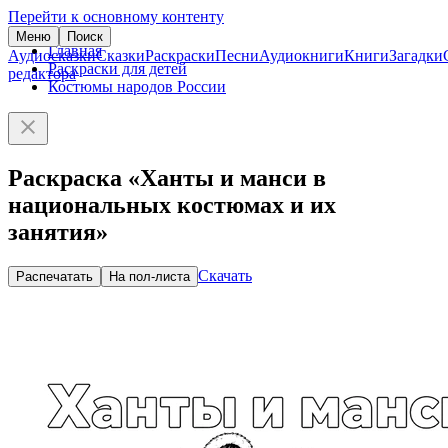
Перейти к основному контенту
Меню
Поиск
Главная
Аудиосказки
Сказки
Раскраски
Песни
Аудиокниги
Книги
Загадки
Раскраски для детей
редактора
Костюмы народов России
Раскраска «Ханты и манси в
национальных костюмах и их
занятия»
Скачать
Распечатать
На пол-листа