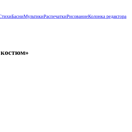
Стихи
Басни
Мультики
Распечатки
Рисование
Колонка редактора
 костюм»