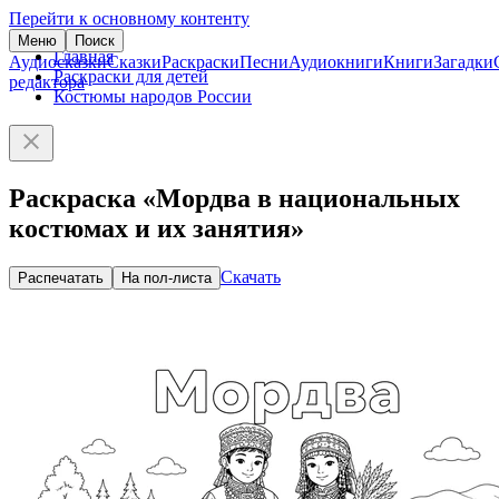
Перейти к основному контенту
Меню
Поиск
Главная
Аудиосказки
Сказки
Раскраски
Песни
Аудиокниги
Книги
Загадки
Раскраски для детей
редактора
Костюмы народов России
Раскраска «Мордва в национальных
костюмах и их занятия»
Скачать
Распечатать
На пол-листа