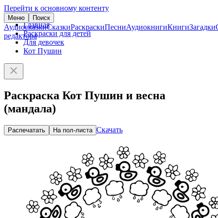
Перейти к основному контенту
Меню
Поиск
Главная
Аудиосказки
Сказки
Раскраски
Песни
Аудиокниги
Книги
Загадки
Раскраски для детей
редактора
Для девочек
Кот Пушин
Раскраска Кот Пушин и весна
(мандала)
Скачать
Распечатать
На пол-листа