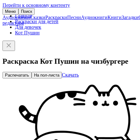
Перейти к основному контенту
Меню
Поиск
Главная
Аудиосказки
Сказки
Раскраски
Песни
Аудиокниги
Книги
Загадки
Раскраски для детей
редактора
Для девочек
Кот Пушин
Раскраска Кот Пушин на чизбургере
Скачать
Распечатать
На пол-листа