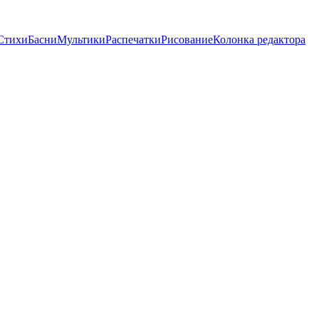
Стихи
Басни
Мультики
Распечатки
Рисование
Колонка редактора