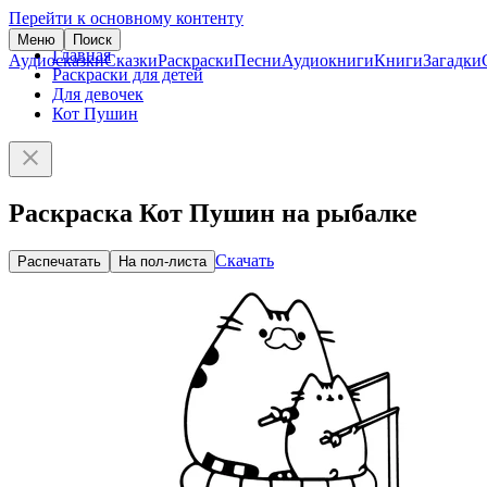
Перейти к основному контенту
Меню
Поиск
Главная
Аудиосказки
Сказки
Раскраски
Песни
Аудиокниги
Книги
Загадки
Раскраски для детей
Для девочек
Кот Пушин
Раскраска Кот Пушин на рыбалке
Скачать
Распечатать
На пол-листа