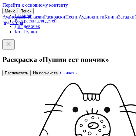
Перейти к основному контенту
Меню
Поиск
Главная
Аудиосказки
Сказки
Раскраски
Песни
Аудиокниги
Книги
Загадки
Раскраски для детей
редактора
Для девочек
Кот Пушин
Раскраска «Пушин ест пончик»
Скачать
Распечатать
На пол-листа