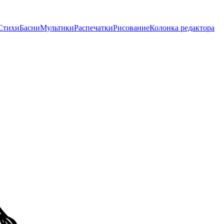
Стихи
Басни
Мультики
Распечатки
Рисование
Колонка редактора