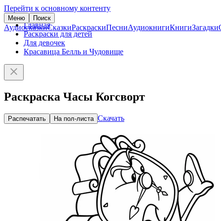
Перейти к основному контенту
Меню
Поиск
Главная
Аудиосказки
Сказки
Раскраски
Песни
Аудиокниги
Книги
Загадки
Раскраски для детей
Для девочек
Красавица Белль и Чудовище
Раскраска Часы Когсворт
Скачать
Распечатать
На пол-листа