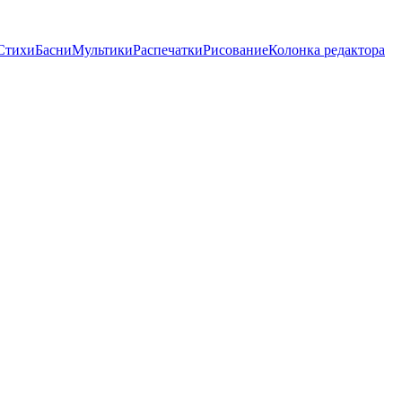
Стихи
Басни
Мультики
Распечатки
Рисование
Колонка редактора