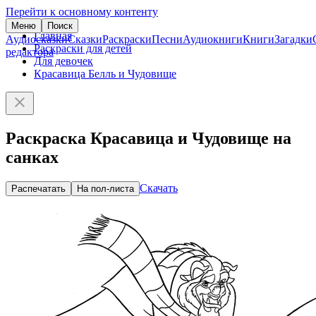
Перейти к основному контенту
Меню
Поиск
Главная
Аудиосказки
Сказки
Раскраски
Песни
Аудиокниги
Книги
Загадки
Раскраски для детей
редактора
Для девочек
Красавица Белль и Чудовище
Раскраска Красавица и Чудовище на
санках
Скачать
Распечатать
На пол-листа