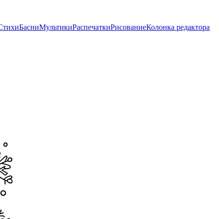
Стихи
Басни
Мультики
Распечатки
Рисование
Колонка редактора