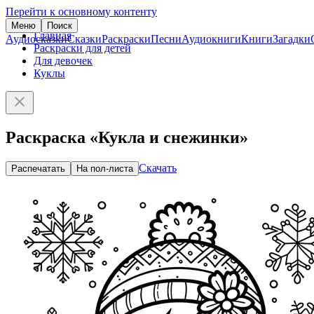
Перейти к основному контенту
Меню
Поиск
Главная
Аудиосказки
Сказки
Раскраски
Песни
Аудиокниги
Книги
Загадки
Раскраски для детей
Для девочек
Куклы
Раскраска «Кукла и снежинки»
Скачать
Распечатать
На пол-листа