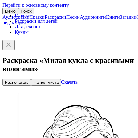
Перейти к основному контенту
Меню
Поиск
Главная
Аудиосказки
Сказки
Раскраски
Песни
Аудиокниги
Книги
Загадки
Раскраски для детей
редактора
Для девочек
Куклы
Раскраска «Милая кукла с красивыми
волосами»
Скачать
Распечатать
На пол-листа