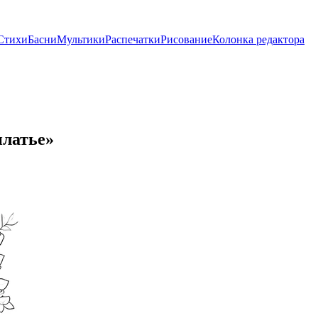
Стихи
Басни
Мультики
Распечатки
Рисование
Колонка редактора
платье»