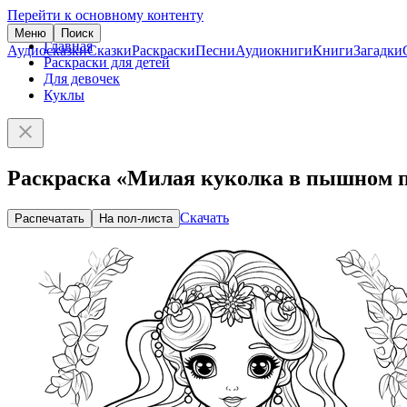
Перейти к основному контенту
Меню
Поиск
Главная
Аудиосказки
Сказки
Раскраски
Песни
Аудиокниги
Книги
Загадки
Раскраски для детей
Для девочек
Куклы
Раскраска «Милая куколка в пышном 
Скачать
Распечатать
На пол-листа