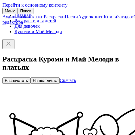
Перейти к основному контенту
Меню
Поиск
Главная
Аудиосказки
Сказки
Раскраски
Песни
Аудиокниги
Книги
Загадки
Раскраски для детей
редактора
Для девочек
Куроми и Май Мелоди
Раскраска Куроми и Май Мелоди в
платьях
Скачать
Распечатать
На пол-листа