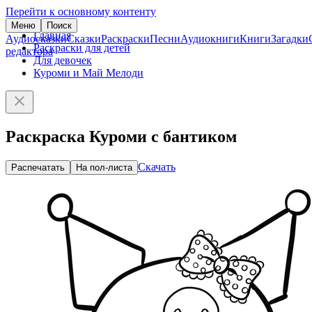
Перейти к основному контенту
Меню
Поиск
Главная
Аудиосказки
Сказки
Раскраски
Песни
Аудиокниги
Книги
Загадки
Раскраски для детей
редактора
Для девочек
Куроми и Май Мелоди
Раскраска Куроми с бантиком
Скачать
Распечатать
На пол-листа