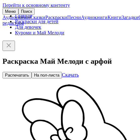
Перейти к основному контенту
Меню
Поиск
Главная
Аудиосказки
Сказки
Раскраски
Песни
Аудиокниги
Книги
Загадки
Раскраски для детей
редактора
Для девочек
Куроми и Май Мелоди
Раскраска Май Мелоди с арфой
Скачать
Распечатать
На пол-листа