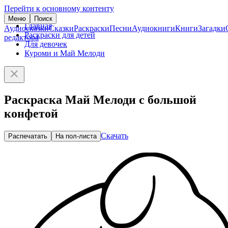
Перейти к основному контенту
Меню
Поиск
Главная
Аудиосказки
Сказки
Раскраски
Песни
Аудиокниги
Книги
Загадки
Раскраски для детей
редактора
Для девочек
Куроми и Май Мелоди
Раскраска Май Мелоди с большой
конфетой
Скачать
Распечатать
На пол-листа