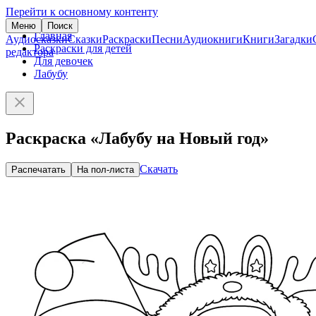
Перейти к основному контенту
Меню
Поиск
Главная
Аудиосказки
Сказки
Раскраски
Песни
Аудиокниги
Книги
Загадки
Раскраски для детей
редактора
Для девочек
Лабубу
Раскраска «Лабубу на Новый год»
Скачать
Распечатать
На пол-листа