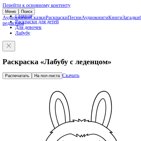
Перейти к основному контенту
Меню
Поиск
Главная
Аудиосказки
Сказки
Раскраски
Песни
Аудиокниги
Книги
Загадки
Раскраски для детей
редактора
Для девочек
Лабубу
Раскраска «Лабубу с леденцом»
Скачать
Распечатать
На пол-листа