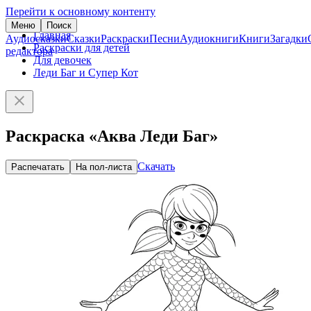
Перейти к основному контенту
Меню
Поиск
Главная
Аудиосказки
Сказки
Раскраски
Песни
Аудиокниги
Книги
Загадки
Раскраски для детей
редактора
Для девочек
Леди Баг и Супер Кот
Раскраска «Аква Леди Баг»
Скачать
Распечатать
На пол-листа