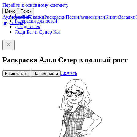
Перейти к основному контенту
Меню
Поиск
Главная
Аудиосказки
Сказки
Раскраски
Песни
Аудиокниги
Книги
Загадки
Раскраски для детей
редактора
Для девочек
Леди Баг и Супер Кот
Раскраска Алья Сезер в полный рост
Скачать
Распечатать
На пол-листа