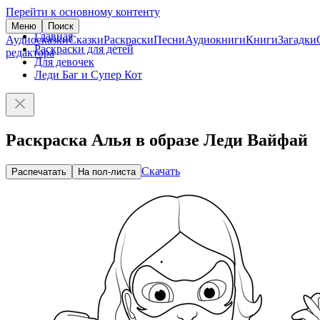
Перейти к основному контенту
Меню
Поиск
Главная
Аудиосказки
Сказки
Раскраски
Песни
Аудиокниги
Книги
Загадки
Раскраски для детей
редактора
Для девочек
Леди Баг и Супер Кот
Раскраска Алья в образе Леди Вайфай
Скачать
Распечатать
На пол-листа