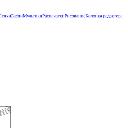
Стихи
Басни
Мультики
Распечатки
Рисование
Колонка редактора