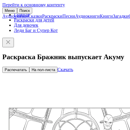
Перейти к основному контенту
Меню
Поиск
Главная
Аудиосказки
Сказки
Раскраски
Песни
Аудиокниги
Книги
Загадки
Раскраски для детей
Для девочек
Леди Баг и Супер Кот
Раскраска Бражник выпускает Акуму
Скачать
Распечатать
На пол-листа