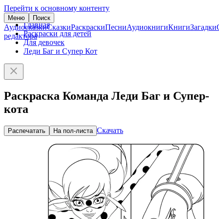
Перейти к основному контенту
Меню
Поиск
Главная
Аудиосказки
Сказки
Раскраски
Песни
Аудиокниги
Книги
Загадки
Раскраски для детей
редактора
Для девочек
Леди Баг и Супер Кот
Раскраска Команда Леди Баг и Супер-
кота
Скачать
Распечатать
На пол-листа