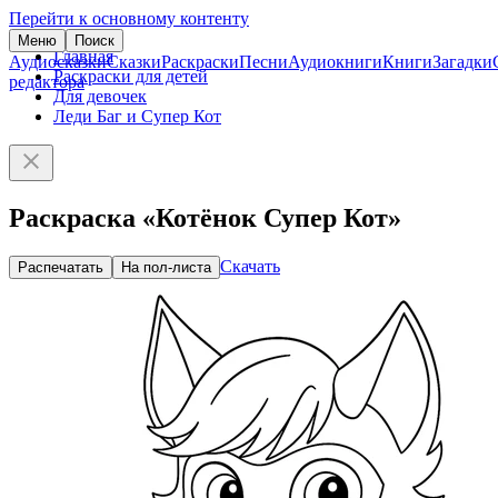
Перейти к основному контенту
Меню
Поиск
Главная
Аудиосказки
Сказки
Раскраски
Песни
Аудиокниги
Книги
Загадки
Раскраски для детей
редактора
Для девочек
Леди Баг и Супер Кот
Раскраска «Котёнок Супер Кот»
Скачать
Распечатать
На пол-листа