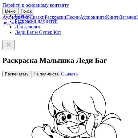
Перейти к основному контенту
Меню
Поиск
Главная
Аудиосказки
Сказки
Раскраски
Песни
Аудиокниги
Книги
Загадки
Раскраски для детей
редактора
Для девочек
Леди Баг и Супер Кот
Раскраска Малышка Леди Баг
Скачать
Распечатать
На пол-листа