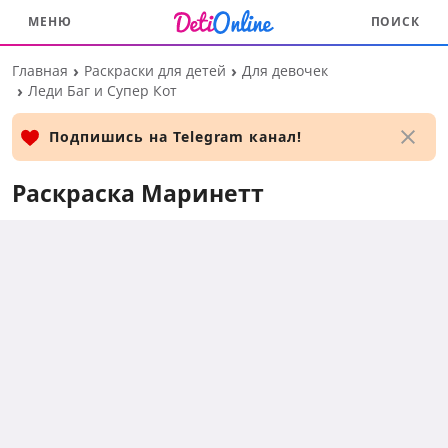
МЕНЮ
ПОИСК
Перейти
Главная
Раскраски для детей
Для девочек
к
Леди Баг и Супер Кот
основному
контенту
Подпишись на Telegram канал!
Раскраска Маринетт