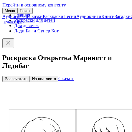
Перейти к основному контенту
Меню
Поиск
Главная
Аудиосказки
Сказки
Раскраски
Песни
Аудиокниги
Книги
Загадки
Раскраски для детей
редактора
Для девочек
Леди Баг и Супер Кот
Раскраска Открытка Маринетт и
Ледибаг
Скачать
Распечатать
На пол-листа