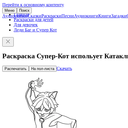
Перейти к основному контенту
Меню
Поиск
Главная
Аудиосказки
Сказки
Раскраски
Песни
Аудиокниги
Книги
Загадки
Раскраски для детей
Для девочек
Леди Баг и Супер Кот
Раскраска Супер-Кот испольует Катакл
Скачать
Распечатать
На пол-листа